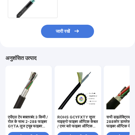
ऑप्टिक केबल 2 किमी / रोल
जारी रखें
अनुशंसित उत्पाद
एपीएल टेप बख्तरबंद 3 किमी /
ROHS GCYFXTY सुपर
सभी डाइलेक्ट्रिक 2
रोल के साथ 2-288 फाइबर
माइक्रो फाइबर ऑप्टिक केबल
288कोर डायरेक्ट ब
GYTA लूज ट्यूब फाइबर
/ एयर ब्लो फाइबर ऑप्टिक
फाइबर ऑप्टिक केबल
ऑप्टिक केबल
केबल
लूज ट्यूब