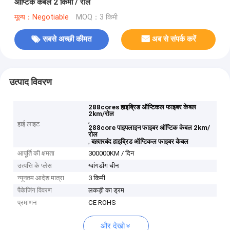
ऑप्टिक केबल 2 किमी / रोल
मूल्य：Negotiable
MOQ：3 किमी
सबसे अच्छी कीमत
अब से संपर्क करें
उत्पाद विवरण
288cores हाइब्रिड ऑप्टिकल फाइबर केबल
2km/रोल
,
हाई लाइट
288core पाइपलाइन फाइबर ऑप्टिक केबल 2km/
रोल
,
बख़्तरबंद हाइब्रिड ऑप्टिकल फाइबर केबल
आपूर्ति की क्षमता
300000KM / दिन
उत्पत्ति के प्लेस
ग्वांगडोंग चीन
न्यूनतम आदेश मात्रा
3 किमी
पैकेजिंग विवरण
लकड़ी का ड्रम
प्रमाणन
CE ROHS
और देखो